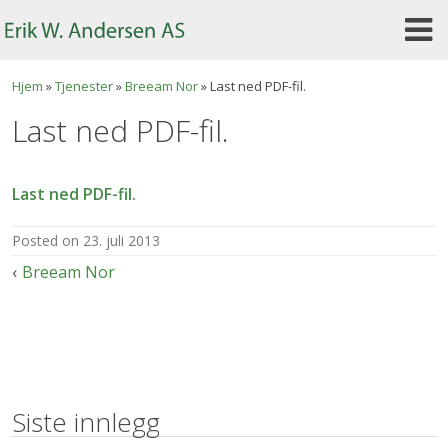
Skip
to
content
Hjem
»
Tjenester
»
Breeam Nor
»
Last ned PDF-fil.
Last ned PDF-fil.
Last ned PDF-fil.
posted on
23. juli 2013
Innleggsnavigasjon
Breeam Nor
Siste innlegg