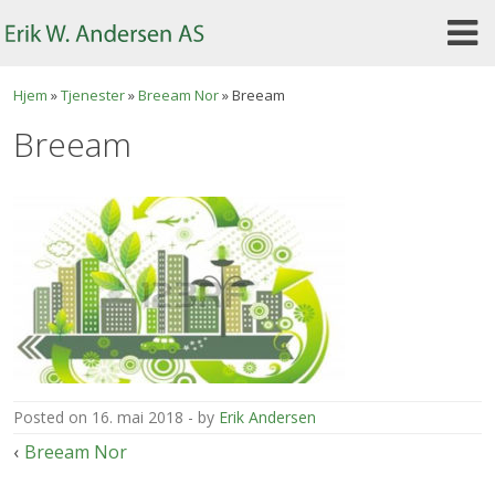
Skip
to
content
Hjem
»
Tjenester
»
Breeam Nor
»
Breeam
Breeam
posted on
16. mai 2018
by
Erik Andersen
Innleggsnavigasjon
Breeam Nor