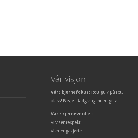
Vår visjon
Vårt kjernefokus:
Rett gulv på rett
plass!
Nisje
: Rådgiving innen gulv
Våre kjerneverdier:
Vi viser respekt
Vi er engasjerte