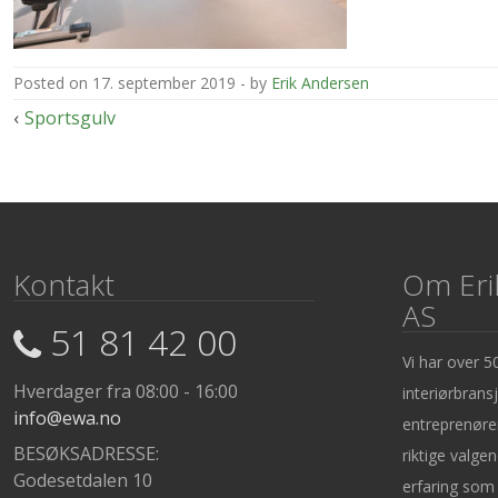
posted on
17. september 2019
by
Erik Andersen
Innleggsnavigasjon
Sportsgulv
Kontakt
Om Eri
AS
51 81 42 00
Vi har over 50
Hverdager fra 08:00 - 16:00
interiørbransj
info@ewa.no
entreprenøre
BESØKSADRESSE:
riktige valge
Godesetdalen 10
erfaring som