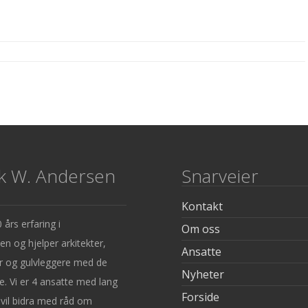
k W. Andersen
Snarveier
Kontakt
 års erfaring i
Om oss
en og hjelper arkitekter,
Ansatte
r og gulvleggere med de
Nyheter
ne. Vi er 4 ansatte med lang
Forside
 vil bidra med råd om