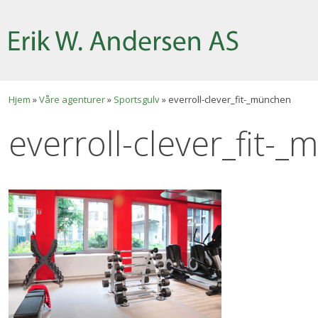
Skip
Hjem
»
Våre agenturer
»
Sportsgulv
»
everroll-clever_fit-_münchen
to
everroll-clever_fit-
content