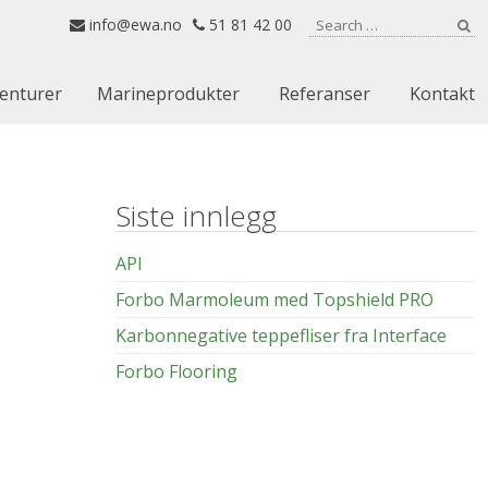
Search for:
info@ewa.no
51 81 42 00
Se
enturer
Marineprodukter
Referanser
Kontakt
Siste innlegg
API
Forbo Marmoleum med Topshield PRO
Karbonnegative teppefliser fra Interface
Forbo Flooring