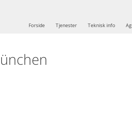
Forside
Tjenester
Teknisk info
Ag
_münchen